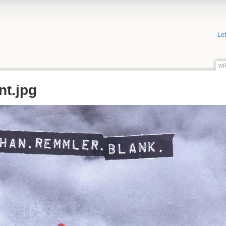
Le
wi
nt.jpg