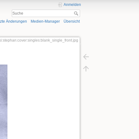
Anmelden
tzte Änderungen
Medien-Manager
Übersicht
ki:stephan:cover:singles:blank_single_front.jpg