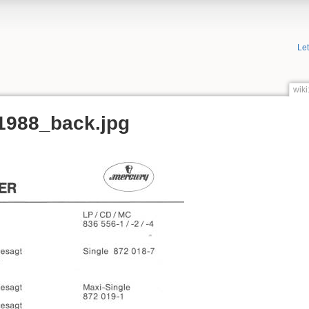
Le
wik
1988_back.jpg