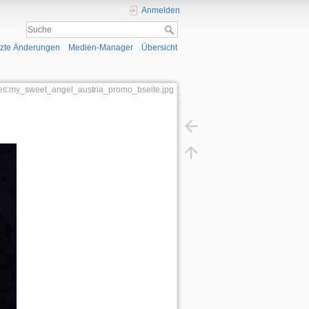
Anmelden
tzte Änderungen
Medien-Manager
Übersicht
ngles:my_sweet_angel_austria_promo_bseite.jpg