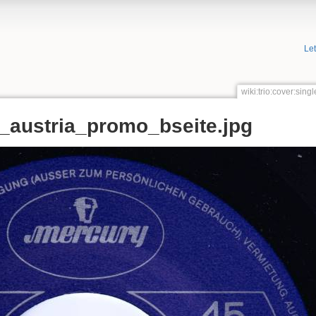
Le
wiki:trio:cover:si
austria_promo_bseite.jpg