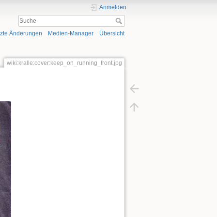
Anmelden
tzte Änderungen
Medien-Manager
Übersicht
wiki:kralle:cover:keep_on_running_front.jpg