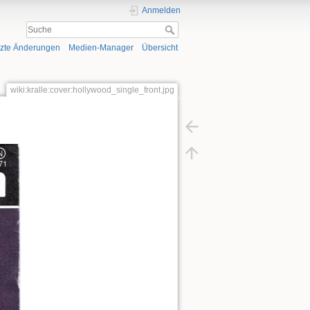
Anmelden
tzte Änderungen
Medien-Manager
Übersicht
wiki:kralle:cover:hollywood_single_front.jpg