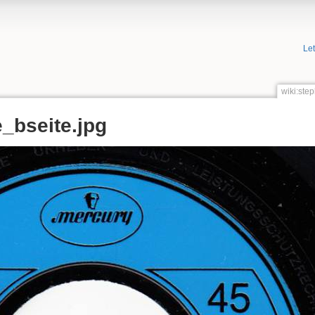
Le
wiki:ste
_bseite.jpg