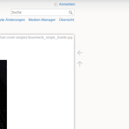
Anmelden
tzte Änderungen
Medien-Manager
Übersicht
phan:cover:singles:feuerwerk_single_bseite.jpg