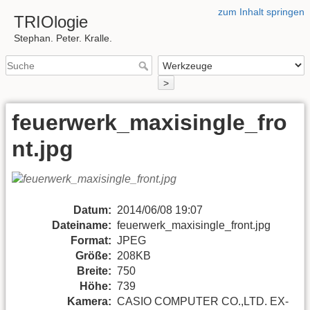
zum Inhalt springen
TRIOlogie
Stephan. Peter. Kralle.
>
feuerwerk_maxisingle_fro
nt.jpg
Datum:
2014/06/08 19:07
Dateiname:
feuerwerk_maxisingle_front.jpg
Format:
JPEG
Größe:
208KB
Breite:
750
Höhe:
739
Kamera:
CASIO COMPUTER CO.,LTD. EX-