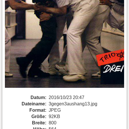
Datum:
2016/10/23 20:47
Dateiname:
3gegen3aushang13.jpg
Format:
JPEG
Größe:
92KB
Breite:
800