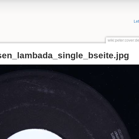
Le
wiki:peter:cover:
osen_lambada_single_bseite.jpg