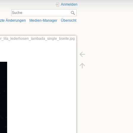
Anmelden
tzte Änderungen
Medien-Manager
Übersicht
der_lila_lederhosen_lambada_single_bseite.jpg