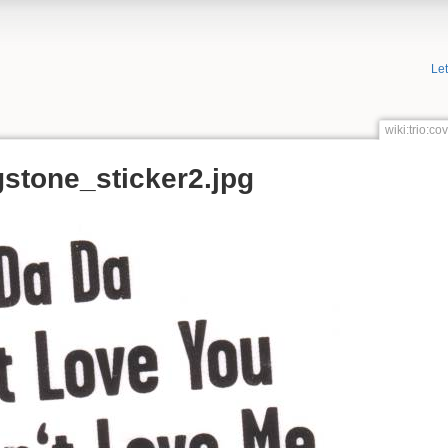
Le
wiki:trio:c
stone_sticker2.jpg