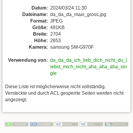
Datum:
2024/03/24 11:30
Dateiname:
da_da_da_maxi_gross.jpg
Format:
JPEG
Größe:
491KB
Breite:
2704
Höhe:
2653
Kamera:
samsung SM-G970F
Verwendung von:
da_da_da_ich_lieb_dich_nicht_du_l
iebst_mich_nicht_aha_aha_aha_sin
gle
Diese Liste ist möglicherweise nicht vollständig.
Versteckte und durch ACL gesperrte Seiten werden nicht
angezeigt.