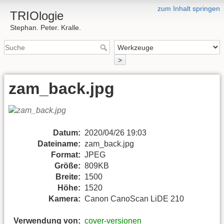
zum Inhalt springen
TRIOlogie
Stephan. Peter. Kralle.
>
zam_back.jpg
Datum:
2020/04/26 19:03
Dateiname:
zam_back.jpg
Format:
JPEG
Größe:
809KB
Breite:
1500
Höhe:
1520
Kamera:
Canon CanoScan LiDE 210
Verwendung von:
cover-versionen