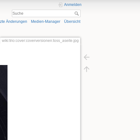
Anmelden
tzte Änderungen
Medien-Manager
Übersicht
wiki:trio:cover:coverversionen:toss_aseite.jpg