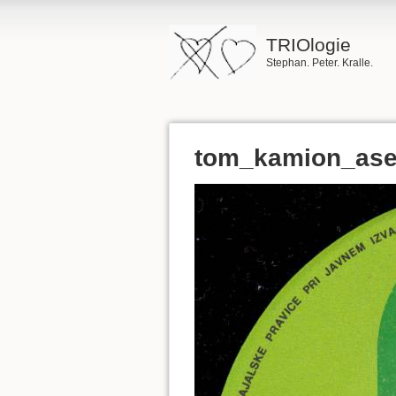
TRIOlogie
Stephan. Peter. Kralle.
tom_kamion_asei