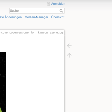
Anmelden
tzte Änderungen
Medien-Manager
Übersicht
io:cover:coverversionen:tom_kamion_aseite.jpg