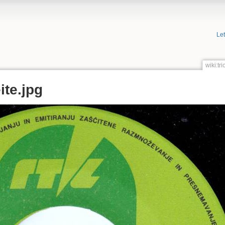
Le
wiki:tr
te.jpg