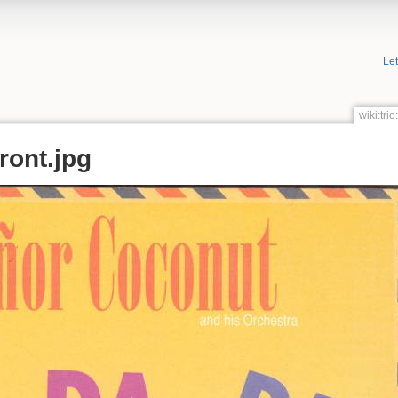
Le
wiki:tri
ront.jpg