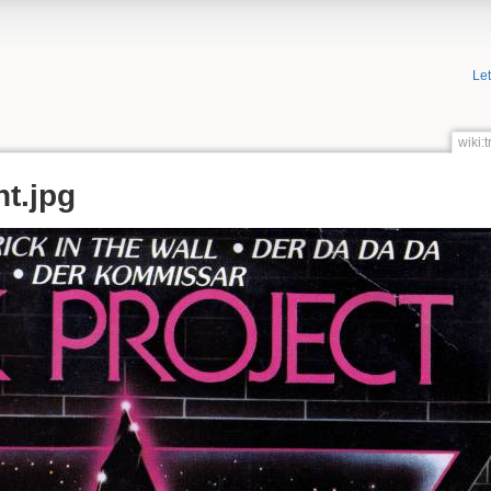
Le
wiki:
nt.jpg