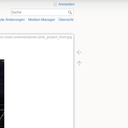
Anmelden
tzte Änderungen
Medien-Manager
Übersicht
trio:cover:coverversionen:pink_project_front.jpg