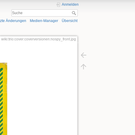
Anmelden
tzte Änderungen
Medien-Manager
Übersicht
wiki:trio:cover:coverversionen:nospy_front.jpg