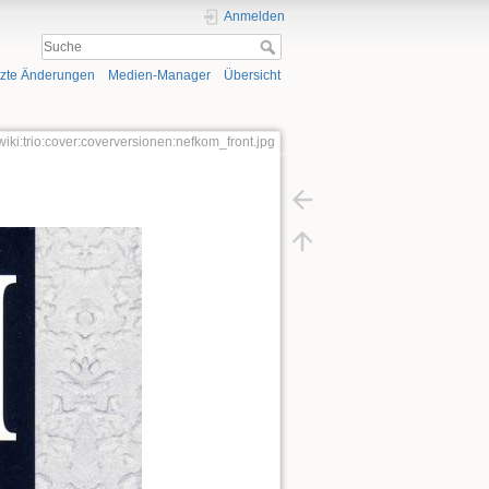
Anmelden
tzte Änderungen
Medien-Manager
Übersicht
wiki:trio:cover:coverversionen:nefkom_front.jpg