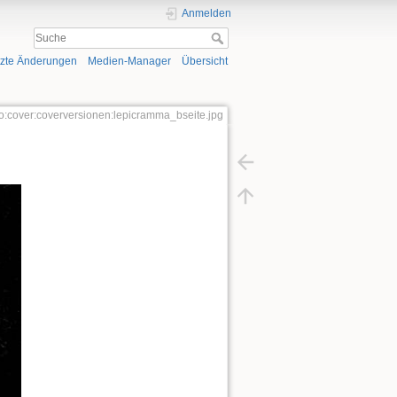
Anmelden
tzte Änderungen
Medien-Manager
Übersicht
rio:cover:coverversionen:lepicramma_bseite.jpg