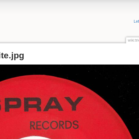
Le
wiki:t
te.jpg