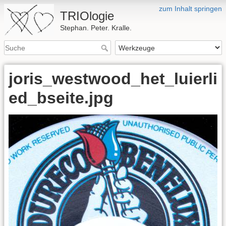
zum Inhalt springen
TRIOlogie
Stephan. Peter. Kralle.
joris_westwood_het_luierli
ed_bseite.jpg