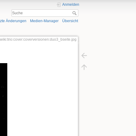
Anmelden
tzte Änderungen
Medien-Manager
Übersicht
wiki:trio:cover:coverversionen:duo3_bseite.jpg