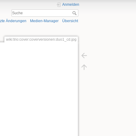
Anmelden
tzte Änderungen
Medien-Manager
Übersicht
wiki:trio:cover:coverversionen:duo1_cd.jpg