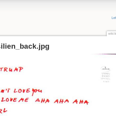
Le
wiki:
ilien_back.jpg