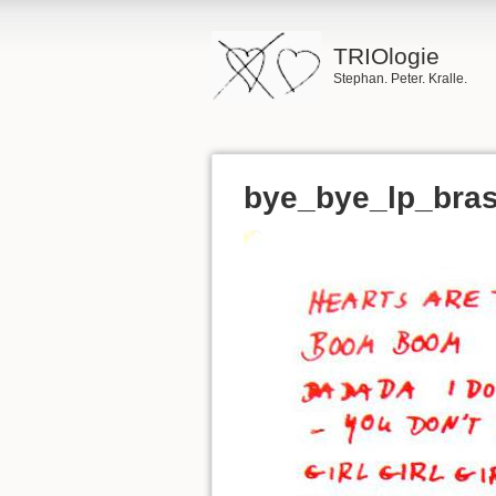
TRIOlogie
Stephan. Peter. Kralle.
bye_bye_lp_bras