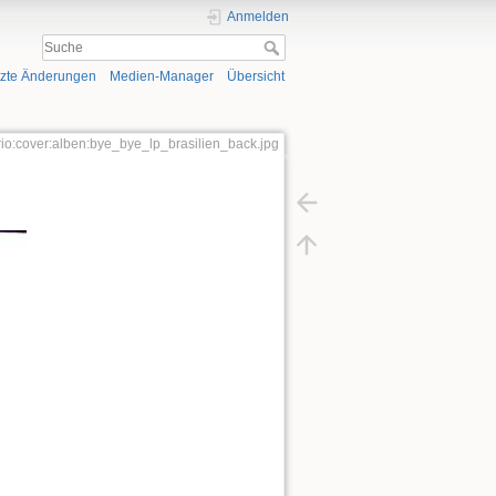
Anmelden
tzte Änderungen
Medien-Manager
Übersicht
trio:cover:alben:bye_bye_lp_brasilien_back.jpg