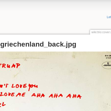
Le
wiki:trio:cov
griechenland_back.jpg