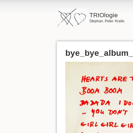
TRIOlogie
Stephan. Peter. Kralle.
bye_bye_album_