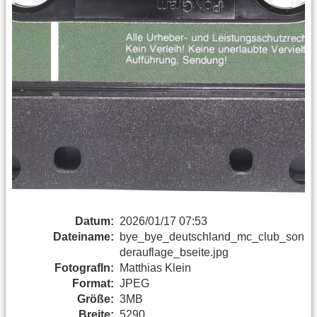
Datum:
2026/01/17 07:53
Dateiname:
bye_bye_deutschland_mc_club_son
derauflage_bseite.jpg
FotografIn:
Matthias Klein
Format:
JPEG
Größe:
3MB
Breite:
5290