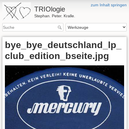
zum Inhalt springen
TRIOlogie
Stephan. Peter. Kralle.
bye_bye_deutschland_lp_
club_edition_bseite.jpg