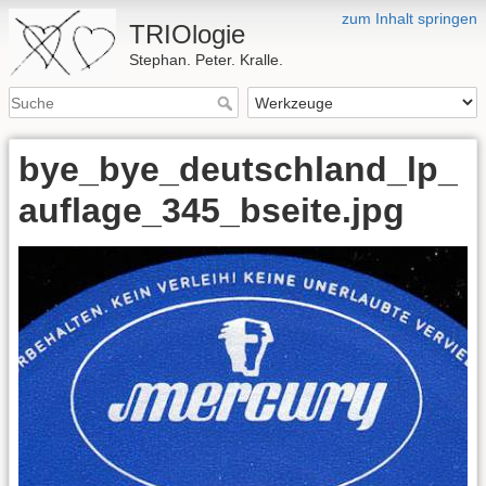
zum Inhalt springen
TRIOlogie
Stephan. Peter. Kralle.
bye_bye_deutschland_lp_
auflage_345_bseite.jpg