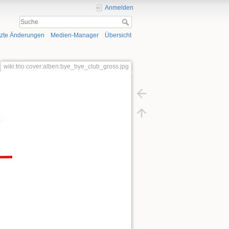
Anmelden
tzte Änderungen
Medien-Manager
Übersicht
wiki:trio:cover:alben:bye_bye_club_gross.jpg