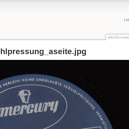
Le
wiki:trio:cov
hlpressung_aseite.jpg