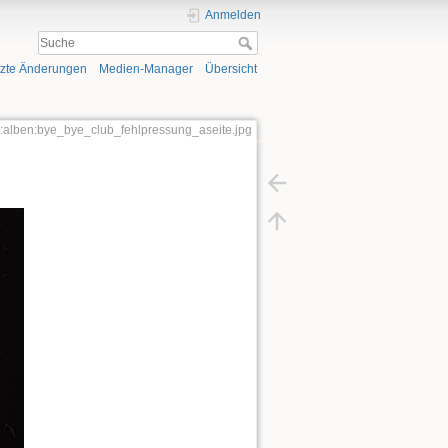
Anmelden
tzte Änderungen
Medien-Manager
Übersicht
er:alben:bye_bye_club_fehlpressung_aseite.jpg