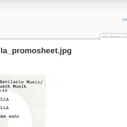
Le
wiki:stephan:cov
ella_promosheet.jpg