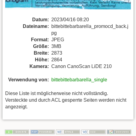
Datum:
2023/04/16 08:20
Dateiname:
bittebittebarbarella_promocd_back.j
pg
Format:
JPEG
Größe:
3MB
Breite:
2873
Höhe:
2864
Kamera:
Canon CanoScan LiDE 210
Verwendung von:
bittebittebarbarella_single
Diese Liste ist möglicherweise nicht vollständig.
Versteckte und durch ACL gesperrte Seiten werden nicht
angezeigt.