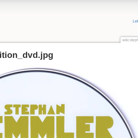
Le
wiki:ste
ition_dvd.jpg