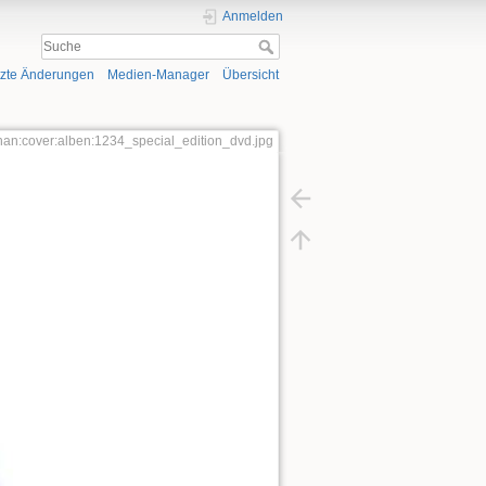
Anmelden
tzte Änderungen
Medien-Manager
Übersicht
phan:cover:alben:1234_special_edition_dvd.jpg