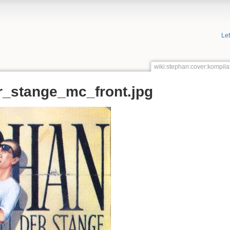
Le
wiki:stephan:cover:kompil
r_stange_mc_front.jpg