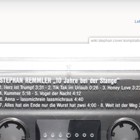
Le
wiki:stephan:cover:kompila