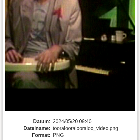
Datum:
2024/05/20 09:40
Dateiname:
tooralooralooraloo_video.png
Format:
PNG