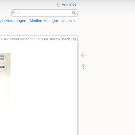
Anmelden
tzte Änderungen
Medien-Manager
Übersicht
iki:trio:cover:alben:trio_album_italien_back.jpg