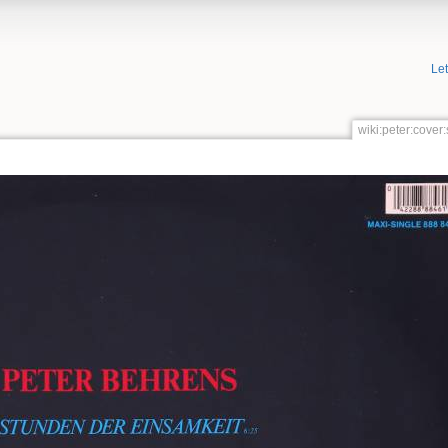
Le
wiki:peter:cove