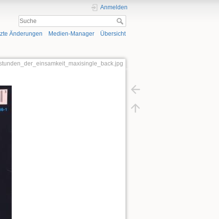
Anmelden
tzte Änderungen
Medien-Manager
Übersicht
r:stunden_der_einsamkeit_maxisingle_back.jpg