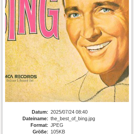
Datum:
2025/07/24 08:40
Dateiname:
the_best_of_bing.jpg
Format:
JPEG
Größe:
105KB