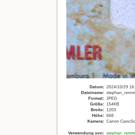
Datum:
2024/10/29 16
Dateiname:
stephan_remml
Format:
JPEG
Größe:
154KB
Breite:
1203
Höhe:
668
Kamera:
Canon CanoSc
Verwendung von:
stephan_remm