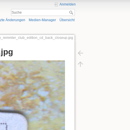
Anmelden
tzte Änderungen
Medien-Manager
Übersicht
an_remmler_club_edition_cd_back_closeup.jpg
jpg