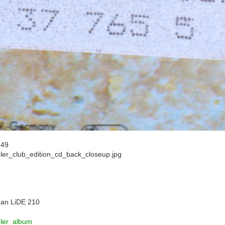
:49
er_club_edition_cd_back_closeup.jpg
an LiDE 210
ler_album