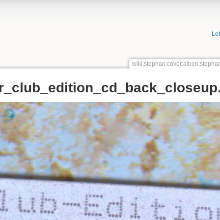
Le
wiki:stephan:cover:alben:steph
_club_edition_cd_back_closeup.