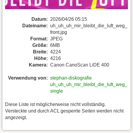
Datum:
2026/04/26 05:15
Dateiname:
uh_uh_uh_mir_bleibt_die_luft_weg_
front.jpg
Format:
JPEG
Größe:
6MB
Breite:
4224
Höhe:
4216
Kamera:
Canon CanoScan LiDE 400
Verwendung von:
stephan-diskografie
uh_uh_uh_mir_bleibt_die_luft_weg_
single
Diese Liste ist möglicherweise nicht vollständig.
Versteckte und durch ACL gesperrte Seiten werden nicht
angezeigt.