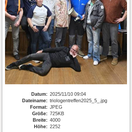
Datum:
2025/11/10 09:04
Dateiname:
triologentreffen2025_5_.jpg
Format:
JPEG
Größe:
725KB
Breite:
4000
Höhe:
2252