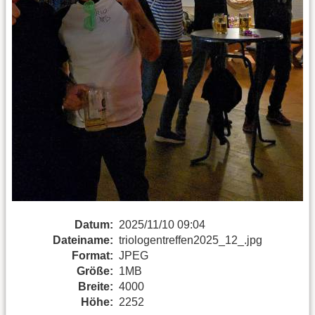
Datum:
2025/11/10 09:04
Dateiname:
triologentreffen2025_12_.jpg
Format:
JPEG
Größe:
1MB
Breite:
4000
Höhe:
2252