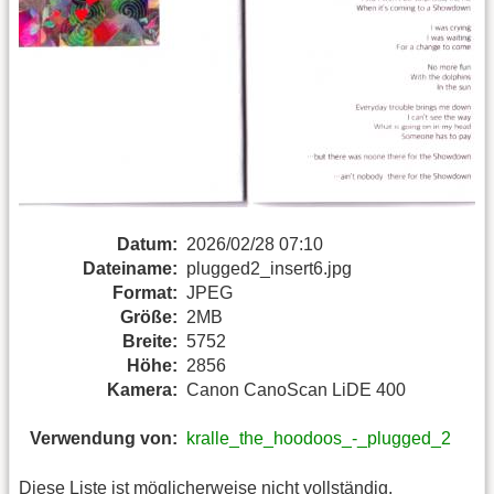
Datum:
2026/02/28 07:10
Dateiname:
plugged2_insert6.jpg
Format:
JPEG
Größe:
2MB
Breite:
5752
Höhe:
2856
Kamera:
Canon CanoScan LiDE 400
Verwendung von:
kralle_the_hoodoos_-_plugged_2
Diese Liste ist möglicherweise nicht vollständig.