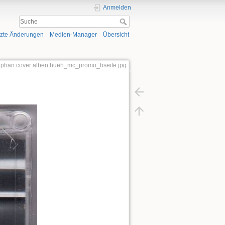
Anmelden
tzte Änderungen
Medien-Manager
Übersicht
tephan:cover:alben:hueh_mc_promo_bseite.jpg