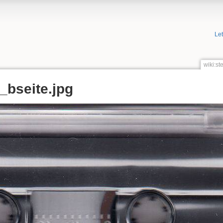
Le
wiki:s
bseite.jpg