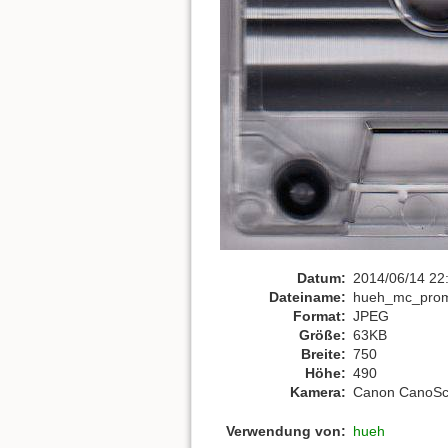
Datum:
2014/06/14 22
Dateiname:
hueh_mc_prom
Format:
JPEG
Größe:
63KB
Breite:
750
Höhe:
490
Kamera:
Canon CanoSc
Verwendung von:
hueh