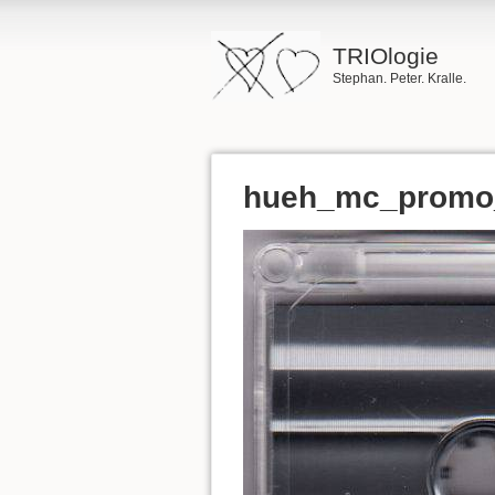
TRIOlogie
Stephan. Peter. Kralle.
hueh_mc_promo_