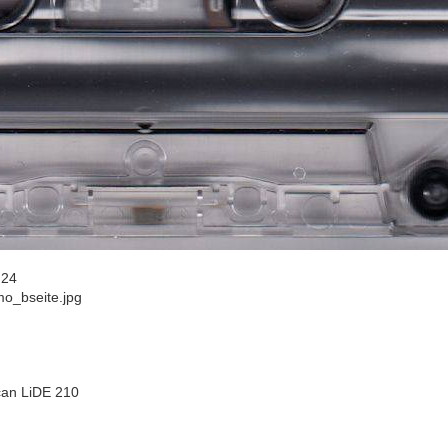
:24
o_bseite.jpg
an LiDE 210