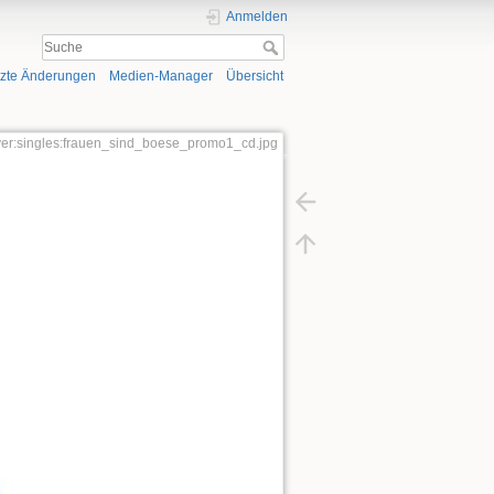
Anmelden
tzte Änderungen
Medien-Manager
Übersicht
ver:singles:frauen_sind_boese_promo1_cd.jpg