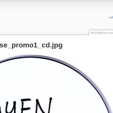
Le
wiki:stephan:co
ese_promo1_cd.jpg