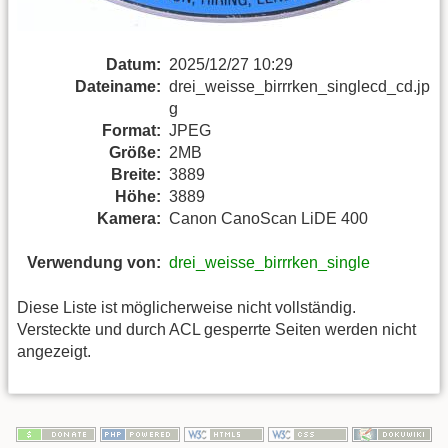
Datum:
2025/12/27 10:29
Dateiname:
drei_weisse_birrrken_singlecd_cd.jp
g
Format:
JPEG
Größe:
2MB
Breite:
3889
Höhe:
3889
Kamera:
Canon CanoScan LiDE 400
Verwendung von:
drei_weisse_birrrken_single
Diese Liste ist möglicherweise nicht vollständig.
Versteckte und durch ACL gesperrte Seiten werden nicht
angezeigt.