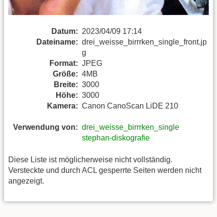
Datum:
2023/04/09 17:14
Dateiname:
drei_weisse_birrrken_single_front.jp
g
Format:
JPEG
Größe:
4MB
Breite:
3000
Höhe:
3000
Kamera:
Canon CanoScan LiDE 210
Verwendung von:
drei_weisse_birrrken_single
stephan-diskografie
Diese Liste ist möglicherweise nicht vollständig.
Versteckte und durch ACL gesperrte Seiten werden nicht
angezeigt.