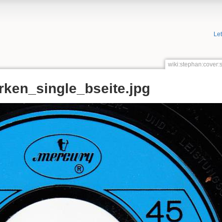
Le
wiki:stephan:cover:
rken_single_bseite.jpg