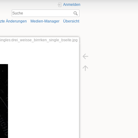
Anmelden
tzte Änderungen
Medien-Manager
Übersicht
singles:drei_weisse_birrrken_single_bseite.jpg