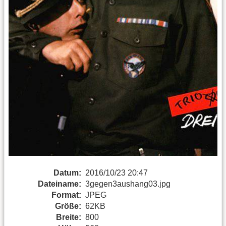
Datum:
2016/10/23 20:47
Dateiname:
3gegen3aushang03.jpg
Format:
JPEG
Größe:
62KB
Breite:
800