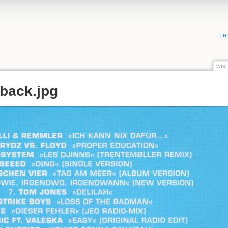
Le
wiki
back.jpg